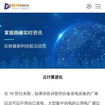
云计算进化
在 19 世纪末期，如果你告诉那些自备发电设备的厂家
以后可以不用自己发电，大型集中供电的公用电厂通过