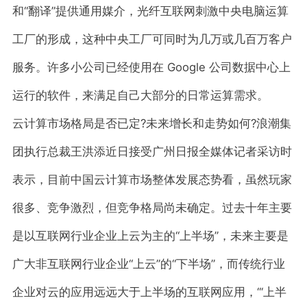
和“翻译”提供通用媒介，光纤互联网刺激中央电脑运算
工厂的形成，这种中央工厂可同时为几万或几百万客户
服务。许多小公司已经使用在 Google 公司数据中心上
运行的软件，来满足自己大部分的日常运算需求。
云计算市场格局是否已定?未来增长和走势如何?浪潮集
团执行总裁王洪添近日接受广州日报全媒体记者采访时
表示，目前中国云计算市场整体发展态势看，虽然玩家
很多、竞争激烈，但竞争格局尚未确定。过去十年主要
是以互联网行业企业上云为主的“上半场”，未来主要是
广大非互联网行业企业“上云”的“下半场”，而传统行业
企业对云的应用远远大于上半场的互联网应用，“‘上半