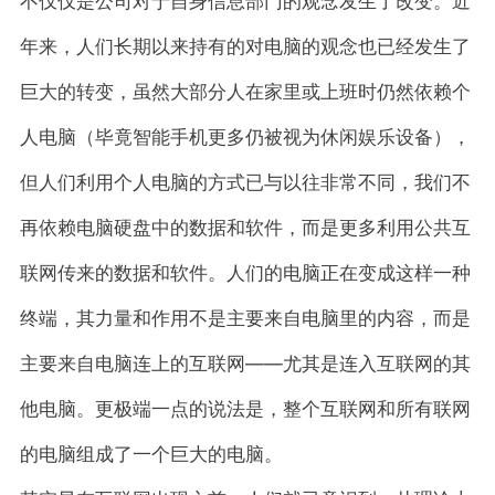
不仅仅是公司对于自身信息部门的观念发生了改变。近
年来，人们长期以来持有的对电脑的观念也已经发生了
巨大的转变，虽然大部分人在家里或上班时仍然依赖个
人电脑（毕竟智能手机更多仍被视为休闲娱乐设备），
但人们利用个人电脑的方式已与以往非常不同，我们不
再依赖电脑硬盘中的数据和软件，而是更多利用公共互
联网传来的数据和软件。人们的电脑正在变成这样一种
终端，其力量和作用不是主要来自电脑里的内容，而是
主要来自电脑连上的互联网——尤其是连入互联网的其
他电脑。更极端一点的说法是，整个互联网和所有联网
的电脑组成了一个巨大的电脑。