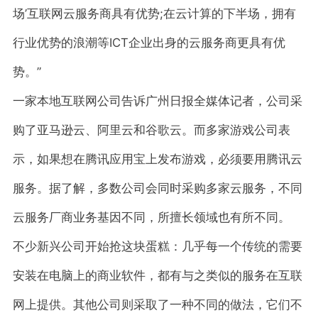
场’互联网云服务商具有优势;在云计算的下半场，拥有
行业优势的浪潮等ICT企业出身的云服务商更具有优
势。”
一家本地互联网公司告诉广州日报全媒体记者，公司采
购了亚马逊云、阿里云和谷歌云。而多家游戏公司表
示，如果想在腾讯应用宝上发布游戏，必须要用腾讯云
服务。据了解，多数公司会同时采购多家云服务，不同
云服务厂商业务基因不同，所擅长领域也有所不同。
不少新兴公司开始抢这块蛋糕：几乎每一个传统的需要
安装在电脑上的商业软件，都有与之类似的服务在互联
网上提供。其他公司则采取了一种不同的做法，它们不