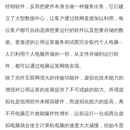
经销软件，反而把硬件本身当做一种服务出售，它们建
立了大型数据中心，让客户通过联网直接加以利用，每
位客户都可自由选择想要运行的软件以及想要存储的数
据。更激进的公用运算服务则试图完全取代个人电脑：
人们利用个人电脑所做的一切，从文件存储到运行软
件，都可以通过电脑运算网络实现。
除了光纤互联网强大的传输功能外，虚拟化技术能力的
增强对公用运算的发展提供了不可或缺的助力。所谓虚
拟化是指用软件来模拟硬件，而虚拟化能力的提高，离
不开电脑芯片效能爆炸性增长，以前运行一台或两台虚
拟电脑就会使主计算机电脑的速度大大减慢，但如今普