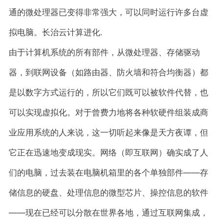
通的微处理器已变得非常强大，可以同时运行许多台虚
拟电脑。长治云计算进化.
由于计算机系统的所有部件，从微处理器、存储驱动
器，到联网设备（如路由器、防火墙和符合均衡器）都
是以数字方式运行的，所以它们既可以被软件代替，也
可以实现虚拟化。对于曾费力地将各种软硬件组装成商
业应用系统的人来说，这一切听起来像是天方夜谭，但
它正在迅速地变成现实。网络（即互联网）确实成了人
们的电脑，过去装在电脑机箱里的各个单独部件——存
储信息的硬盘、处理信息的微型芯片、操控信息的软件
——现在已经可以分散在世界各地，通过互联网集成，